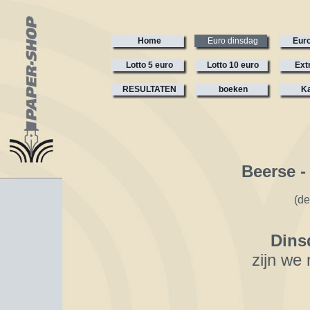
Home
Euro dinsdag
Euro
Lotto 5 euro
Lotto 10 euro
Ext
RESULTATEN
boeken
Ka
Beerse -
(d
Dins
zijn we