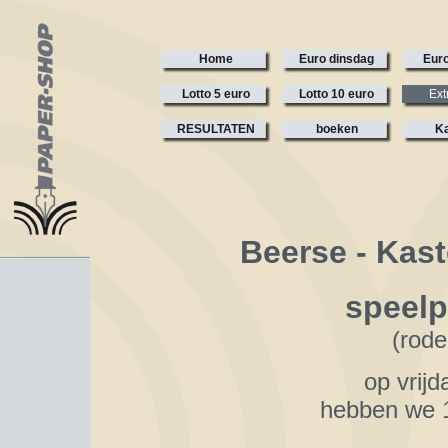
Home
Euro dinsdag
Euro
Lotto 5 euro
Lotto 10 euro
Ext
RESULTATEN
boeken
Ka
Beerse - Kast
speelp
(rode
op vrij
hebben we 