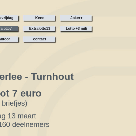
 vrijdag
Keno
Joker+
ralotto7
Extralotto13
Lotto +3 milj
ntoor
contact
erlee - Turnhout
ot 7 euro
 briefjes)
dag 13 maart
160 deelnemers