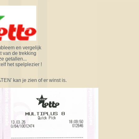
mbleem en vergelijk
t van de trekking
e getallen...
lf het spelplezier !
N' kan je zien of er winst is.