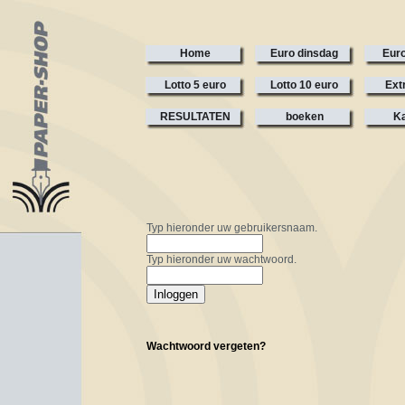
Home
Euro dinsdag
Euro
Lotto 5 euro
Lotto 10 euro
Ext
RESULTATEN
boeken
Ka
Typ hieronder uw gebruikersnaam.
Typ hieronder uw wachtwoord.
Wachtwoord vergeten?